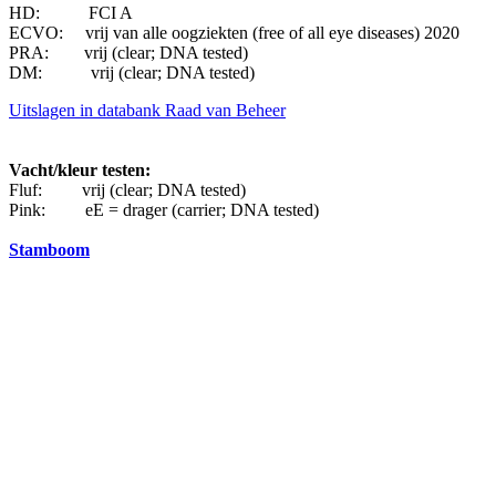
HD: FCI A
ECVO: vrij van alle oogziekten (free of all eye diseases) 2020
PRA: vrij (clear; DNA tested)
DM: vrij (clear; DNA tested)
Uitslagen in databank Raad van Beheer
Vacht/kleur testen:
Fluf: vrij (clear; DNA tested)
Pink: eE = drager (carrier; DNA tested)
Stamboom